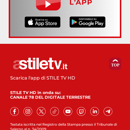
L’APP
Scarica l'app di STILE TV HD
STILE TV HD in onda su:
CANALE 78 DEL DIGITALE TERRESTRE
Testata iscritta nel Registro della Stampa presso il Tribunale di
Salerno al n. 34/2009