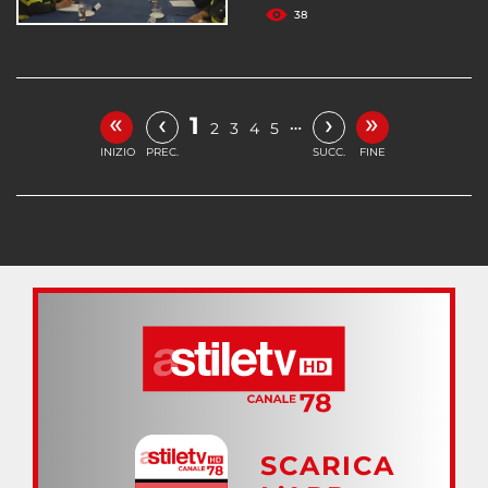
38
«
»
‹
›
1
…
2
3
4
5
INIZIO
PREC.
SUCC.
FINE
SCARICA