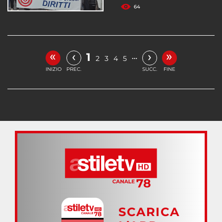
64
«
»
‹
›
1
…
2
3
4
5
INIZIO
PREC.
SUCC.
FINE
SCARICA