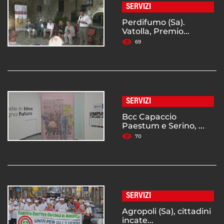
SERVIZI
Perdifumo (Sa).
Vatolla, Premio...
69
SERVIZI
Bcc Capaccio
Paestum e Serino, ...
70
SERVIZI
Agropoli (Sa), cittadini
incate...