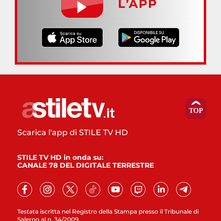
L’APP
Scarica l'app di STILE TV HD
STILE TV HD in onda su:
CANALE 78 DEL DIGITALE TERRESTRE
Testata iscritta nel Registro della Stampa presso il Tribunale di
Salerno al n. 34/2009