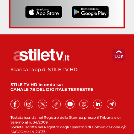
Scarica l'app di STILE TV HD
STILE TV HD in onda su:
CANALE 78 DEL DIGITALE TERRESTRE
Testata iscritta nel Registro della Stampa presso il Tribunale di
Salerno al n. 34/2009
Società iscritta nel Registro degli Operatori di Comunicazione c/o
l’AGCOM al n. 20133