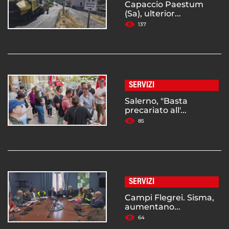
Capaccio Paestum
(Sa), ulterior...
137
SERVIZI
Salerno, "Basta
precariato all'...
85
SERVIZI
Campi Flegrei. Sisma,
aumentano...
64