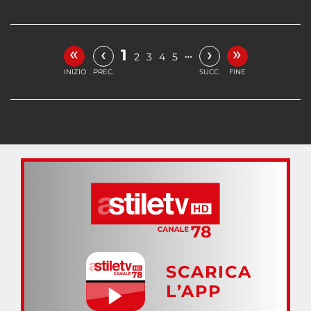
«
»
‹
›
1
…
2
3
4
5
INIZIO
PREC.
SUCC.
FINE
SCARICA
L’APP