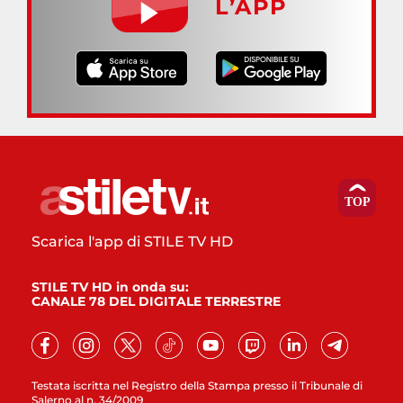
L’APP
Scarica l'app di STILE TV HD
STILE TV HD in onda su:
CANALE 78 DEL DIGITALE TERRESTRE
Testata iscritta nel Registro della Stampa presso il Tribunale di
Salerno al n. 34/2009