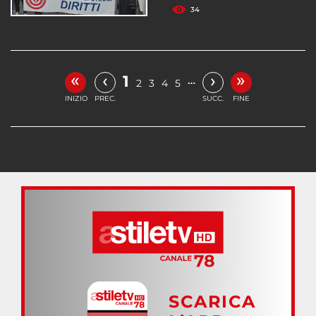
34
«
»
‹
›
1
…
2
3
4
5
INIZIO
PREC.
SUCC.
FINE
SCARICA