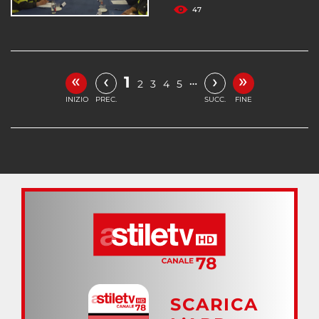
47
«
»
‹
›
1
…
2
3
4
5
INIZIO
PREC.
SUCC.
FINE
SCARICA