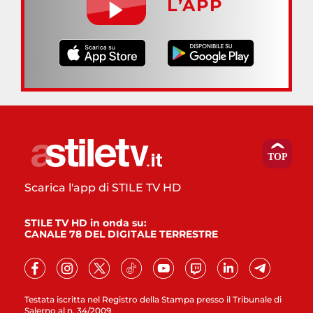
L’APP
Scarica l'app di STILE TV HD
STILE TV HD in onda su:
CANALE 78 DEL DIGITALE TERRESTRE
Testata iscritta nel Registro della Stampa presso il Tribunale di
Salerno al n. 34/2009