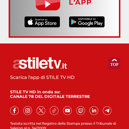
L’APP
Scarica l'app di STILE TV HD
STILE TV HD in onda su:
CANALE 78 DEL DIGITALE TERRESTRE
Testata iscritta nel Registro della Stampa presso il Tribunale di
Salerno al n. 34/2009