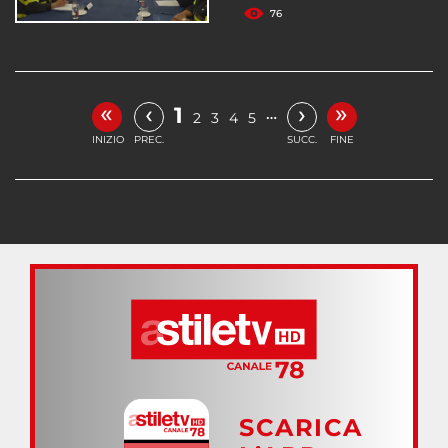
76
«
»
‹
›
1
…
2
3
4
5
INIZIO
PREC.
SUCC.
FINE
SCARICA