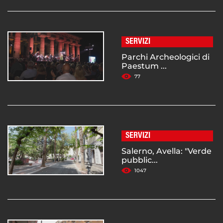
SERVIZI
Parchi Archeologici di
Paestum ...
77
SERVIZI
Salerno, Avella: "Verde
pubblic...
1047