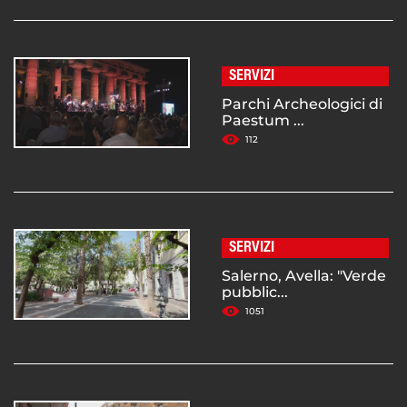
SERVIZI
Parchi Archeologici di
Paestum ...
112
SERVIZI
Salerno, Avella: "Verde
pubblic...
1051