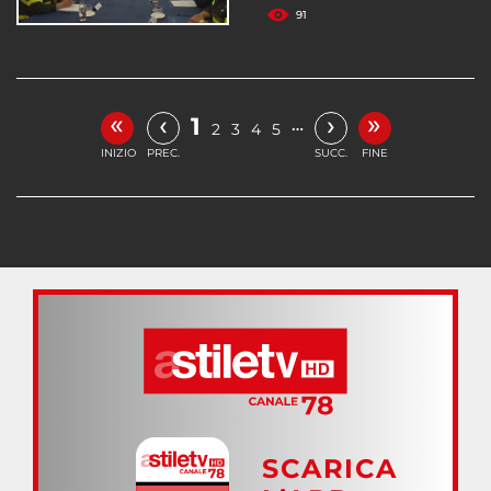
91
«
»
‹
›
1
…
2
3
4
5
INIZIO
PREC.
SUCC.
FINE
SCARICA