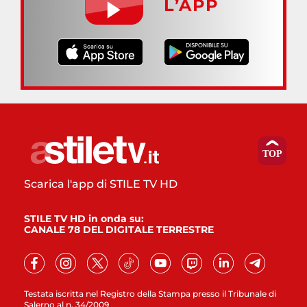
L’APP
Scarica l'app di STILE TV HD
STILE TV HD in onda su:
CANALE 78 DEL DIGITALE TERRESTRE
Testata iscritta nel Registro della Stampa presso il Tribunale di
Salerno al n. 34/2009