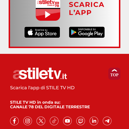
SCARICA
L’APP
Scarica l'app di STILE TV HD
STILE TV HD in onda su:
CANALE 78 DEL DIGITALE TERRESTRE