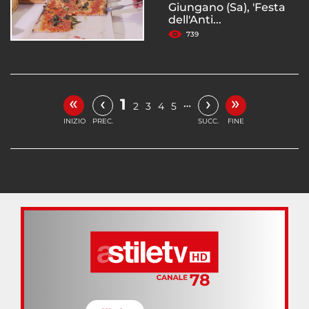
Giungano (Sa), 'Festa
dell'Anti...
739
«
»
‹
›
1
…
2
3
4
5
INIZIO
PREC.
SUCC.
FINE