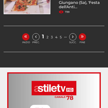
Giungano (Sa), 'Festa
dell'Anti...
739
«
»
‹
›
1
…
2
3
4
5
INIZIO
PREC.
SUCC.
FINE