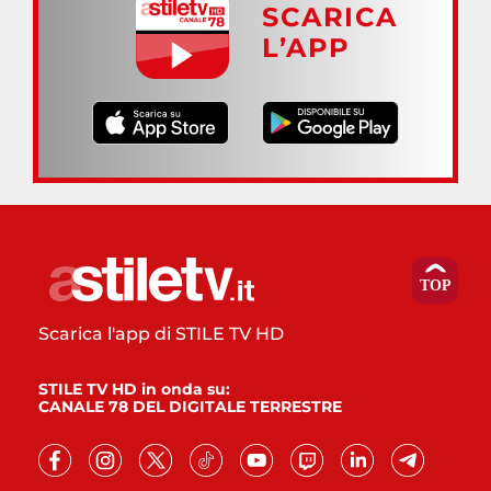
SCARICA
L’APP
Scarica l'app di STILE TV HD
STILE TV HD in onda su:
CANALE 78 DEL DIGITALE TERRESTRE