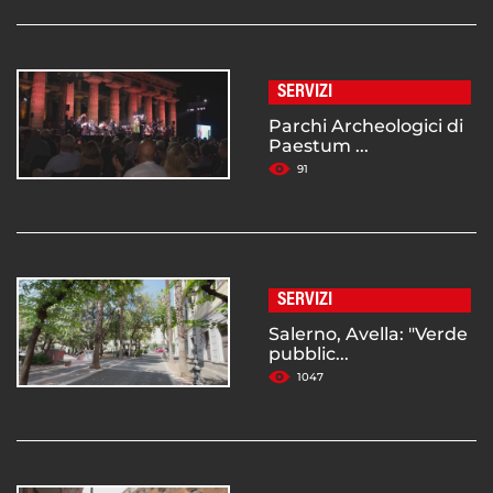
SERVIZI
Parchi Archeologici di
Paestum ...
91
SERVIZI
Salerno, Avella: "Verde
pubblic...
1047