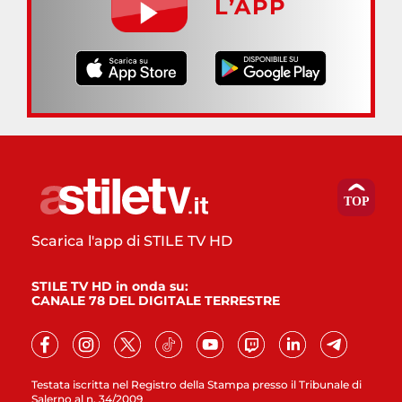
L’APP
Scarica l'app di STILE TV HD
STILE TV HD in onda su:
CANALE 78 DEL DIGITALE TERRESTRE
Testata iscritta nel Registro della Stampa presso il Tribunale di
Salerno al n. 34/2009