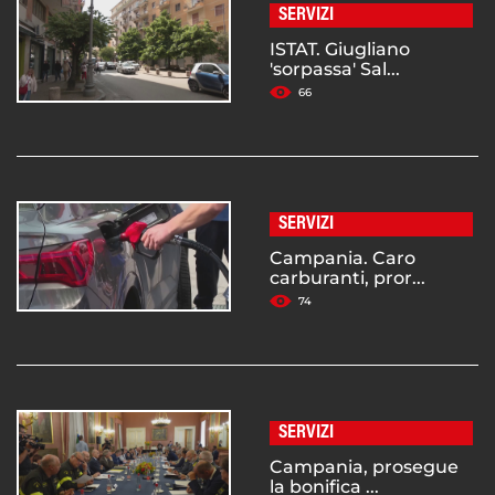
SERVIZI
ISTAT. Giugliano
'sorpassa' Sal...
66
SERVIZI
Campania. Caro
carburanti, pror...
74
SERVIZI
Campania, prosegue
la bonifica ...