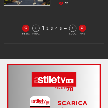
78
«
»
‹
›
1
…
2
3
4
5
INIZIO
PREC.
SUCC.
FINE
SCARICA