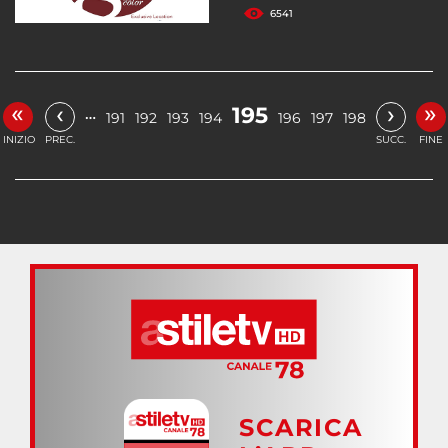
6541
«
»
‹
›
195
…
191
192
193
194
196
197
198
INIZIO
PREC.
SUCC.
FINE
SCARICA