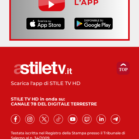
L’APP
Scarica l'app di STILE TV HD
STILE TV HD in onda su:
CANALE 78 DEL DIGITALE TERRESTRE
Testata iscritta nel Registro della Stampa presso il Tribunale di
Salerno al n. 34/2009