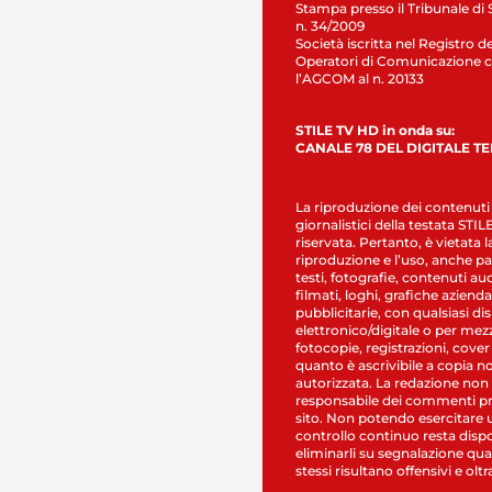
Stampa presso il Tribunale di 
n. 34/2009
Società iscritta nel Registro de
Operatori di Comunicazione c
l’AGCOM al n. 20133
STILE TV HD in onda su:
CANALE 78 DEL DIGITALE T
La riproduzione dei contenuti
giornalistici della testata STI
riservata. Pertanto, è vietata l
riproduzione e l’uso, anche par
testi, fotografie, contenuti au
filmati, loghi, grafiche aziendal
pubblicitarie, con qualsiasi di
elettronico/digitale o per mez
fotocopie, registrazioni, cover
quanto è ascrivibile a copia n
autorizzata. La redazione non
responsabile dei commenti pr
sito. Non potendo esercitare 
controllo continuo resta dispo
eliminarli su segnalazione qual
stessi risultano offensivi e oltr