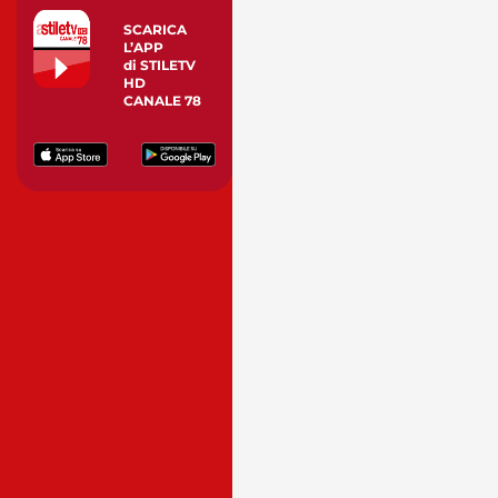
SCARICA
L’APP
di STILETV
HD
CANALE 78