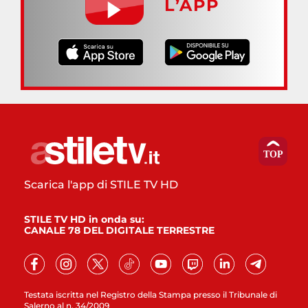
L’APP
Scarica l'app di STILE TV HD
STILE TV HD in onda su:
CANALE 78 DEL DIGITALE TERRESTRE
Testata iscritta nel Registro della Stampa presso il Tribunale di
Salerno al n. 34/2009