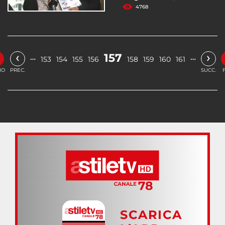
4768
‹
›
157
…
…
153
154
155
156
158
159
160
161
IO
PREC.
SUCC.
SCARICA