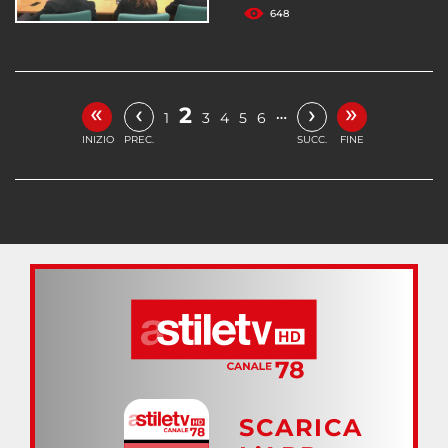
648
«
»
‹
›
2
…
1
3
4
5
6
INIZIO
PREC.
SUCC.
FINE
SCARICA