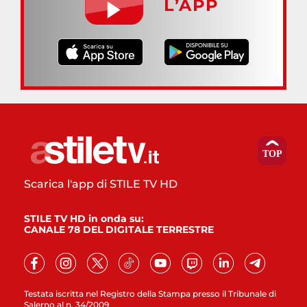
L’APP
Scarica l'app di STILE TV HD
STILE TV HD in onda su:
CANALE 78 DEL DIGITALE TERRESTRE
Testata iscritta nel Registro della Stampa presso il Tribunale di
Salerno al n. 34/2009