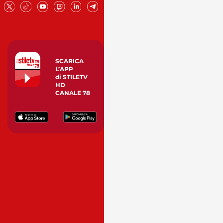
SCARICA
L’APP
di STILETV
HD
CANALE 78