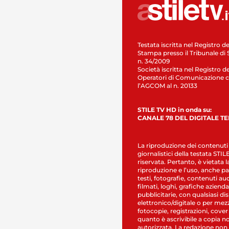
Testata iscritta nel Registro de
Stampa presso il Tribunale di 
n. 34/2009
Società iscritta nel Registro de
Operatori di Comunicazione c
l’AGCOM al n. 20133
STILE TV HD in onda su:
CANALE 78 DEL DIGITALE T
La riproduzione dei contenuti
giornalistici della testata STI
riservata. Pertanto, è vietata l
riproduzione e l’uso, anche par
testi, fotografie, contenuti au
filmati, loghi, grafiche aziendal
pubblicitarie, con qualsiasi di
elettronico/digitale o per mez
fotocopie, registrazioni, cover
quanto è ascrivibile a copia n
autorizzata. La redazione non