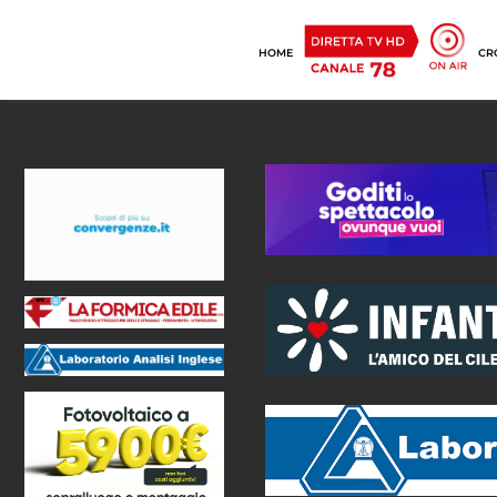
HOME
CR