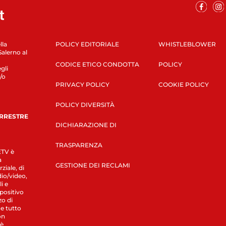
lla
POLICY EDITORIALE
WHISTLEBLOWER
Salerno al
CODICE ETICO CONDOTTA
POLICY
gli
/o
PRIVACY POLICY
COOKIE POLICY
POLICY DIVERSITÀ
ERRESTRE
DICHIARAZIONE DI
TRASPARENZA
LETV è
a
GESTIONE DEI RECLAMI
ziale, di
dio/video,
i e
spositivo
zo di
 e tutto
on
 è