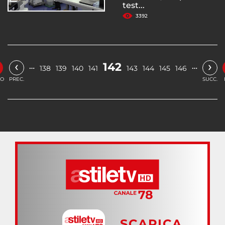
test...
3392
‹
›
142
…
…
138
139
140
141
143
144
145
146
IO
PREC.
SUCC.
SCARICA