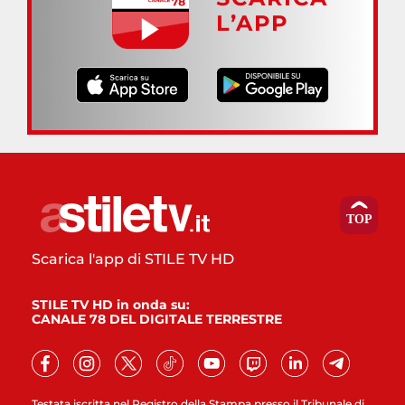
L’APP
Scarica l'app di STILE TV HD
STILE TV HD in onda su:
CANALE 78 DEL DIGITALE TERRESTRE
Testata iscritta nel Registro della Stampa presso il Tribunale di