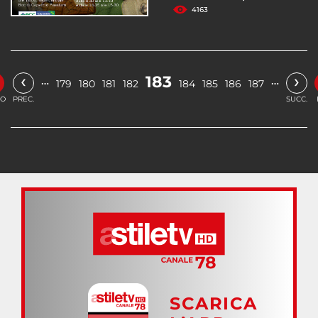
4163
‹
›
183
…
…
179
180
181
182
184
185
186
187
IO
PREC.
SUCC.
SCARICA