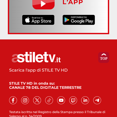
L’APP
Scarica l'app di STILE TV HD
STILE TV HD in onda su:
CANALE 78 DEL DIGITALE TERRESTRE
Testata iscritta nel Registro della Stampa presso il Tribunale di
Salerno al n. 34/2009