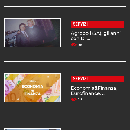
SERVIZI
Agropoli (SA), gli anni
con Di ...
89
SERVIZI
Economia&Finanza,
Eurofinance: ...
118