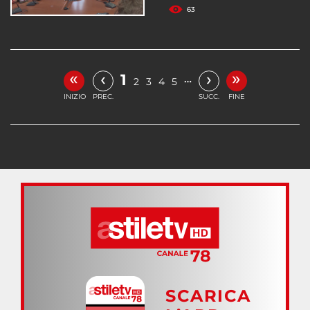
63
«
»
‹
›
1
…
2
3
4
5
INIZIO
PREC.
SUCC.
FINE
SCARICA