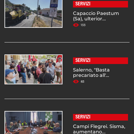
SERVIZI
Capaccio Paestum
(Sa), ulterior...
133
SERVIZI
Salerno, "Basta
precariato all'...
83
SERVIZI
Campi Flegrei. Sisma,
aumentano...