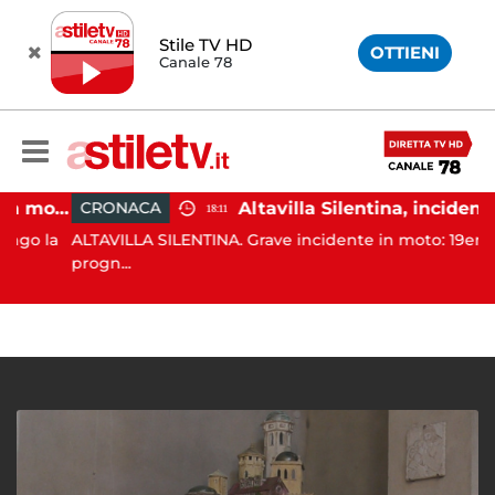
Stile TV HD
OTTIENI
Canale 78
Castellabate, incidente in moto: 27enne in ospedale
Altavilla Silentina, incidente in moto nella notte: 19enne in prognosi riservata
CRONACA
18:11
 la
ALTAVILLA SILENTINA. Grave incidente in moto: 19enne in
progn...