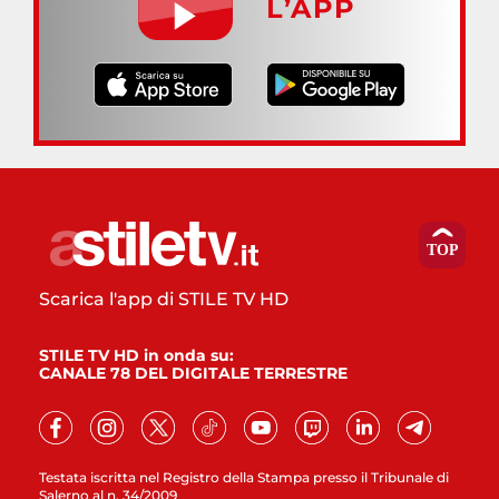
L’APP
Scarica l'app di STILE TV HD
STILE TV HD in onda su:
CANALE 78 DEL DIGITALE TERRESTRE
Testata iscritta nel Registro della Stampa presso il Tribunale di
Salerno al n. 34/2009