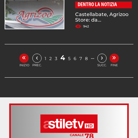
DENTRO LA NOTIZIA
Castellabate, Agrizoo
Store: da...
942
«
»
‹
›
4
…
1
2
3
5
6
7
8
INIZIO
PREC.
SUCC.
FINE