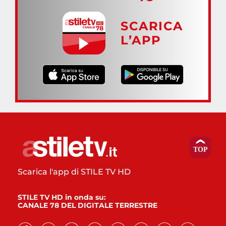
SCARICA
L’APP
Scarica l'app di STILE TV HD
STILE TV HD in onda su:
CANALE 78 DEL DIGITALE TERRESTRE