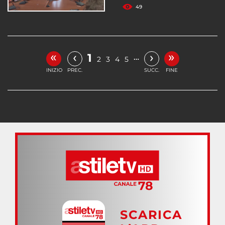
49
«
»
‹
›
1
…
2
3
4
5
INIZIO
PREC.
SUCC.
FINE
SCARICA