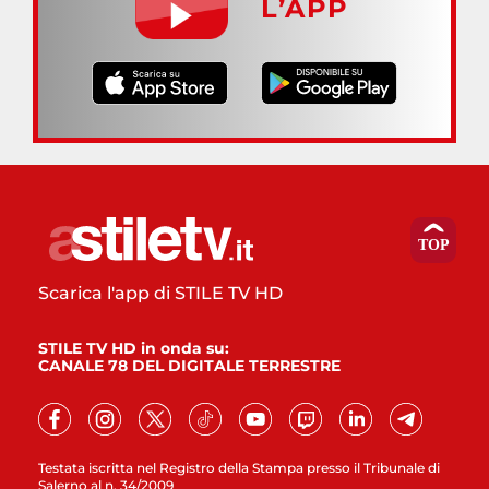
L’APP
Scarica l'app di STILE TV HD
STILE TV HD in onda su:
CANALE 78 DEL DIGITALE TERRESTRE
Testata iscritta nel Registro della Stampa presso il Tribunale di
Salerno al n. 34/2009