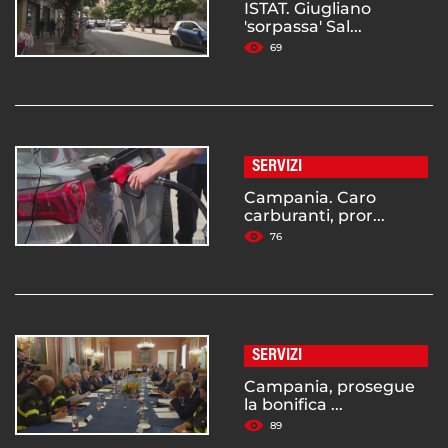
ISTAT. Giugliano
'sorpassa' Sal...
69
SERVIZI
Campania. Caro
carburanti, pror...
76
SERVIZI
Campania, prosegue
la bonifica ...
89