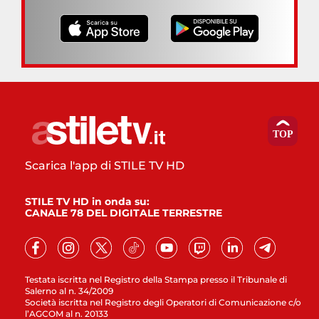
Scarica l'app di STILE TV HD
STILE TV HD in onda su:
CANALE 78 DEL DIGITALE TERRESTRE
Testata iscritta nel Registro della Stampa presso il Tribunale di
Salerno al n. 34/2009
Società iscritta nel Registro degli Operatori di Comunicazione c/o
l’AGCOM al n. 20133