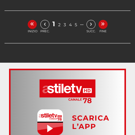
«
»
‹
›
1
…
2
3
4
5
INIZIO
PREC.
SUCC.
FINE
SCARICA
L’APP