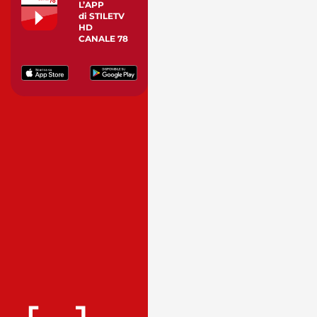
L’APP
di STILETV
HD
CANALE 78