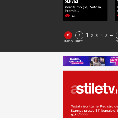
SERVIZI
Perdifumo (Sa). Vatolla,
Premio...
53
«
‹
1
…
2
3
4
5
INIZIO
PREC.
S
Testata iscritta nel Registro de
Stampa presso il Tribunale di 
n. 34/2009