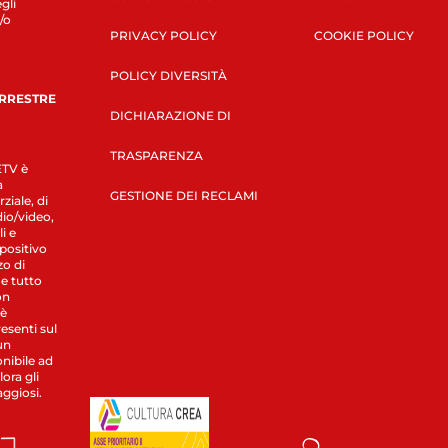
gli
/o
PRIVACY POLICY
COOKIE POLICY
POLICY DIVERSITÀ
ERRESTRE
DICHIARAZIONE DI
TRASPARENZA
LETV è
a
GESTIONE DEI RECLAMI
ziale, di
dio/video,
i e
spositivo
zo di
 e tutto
on
 è
esenti sul
un
nibile ad
ora gli
aggiosi.