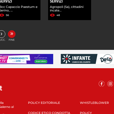
SERVIZI
SERVIZI
Bcc Capaccio Paestum e
Agropoli (Sa), cittadini
Serino, ...
incate...
56
48
»
›
UCC.
FINE
lla
POLICY EDITORIALE
WHISTLEBLOWER
Salerno al
CODICE ETICO CONDOTTA
POLICY