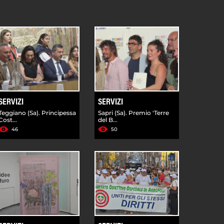
SERVIZI
SERVIZI
Teggiano (Sa). Principessa
Sapri (Sa). Premio 'Terre
Cost...
del B...
46
50