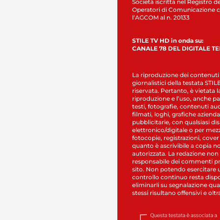
Società iscritta nel Registro de
Operatori di Comunicazione c
l’AGCOM al n. 20133
STILE TV HD in onda su:
CANALE 78 DEL DIGITALE T
La riproduzione dei contenuti
giornalistici della testata STI
riservata. Pertanto, è vietata l
riproduzione e l’uso, anche par
testi, fotografie, contenuti au
filmati, loghi, grafiche aziendal
pubblicitarie, con qualsiasi di
elettronico/digitale o per mez
fotocopie, registrazioni, cover
quanto è ascrivibile a copia n
autorizzata. La redazione non
responsabile dei commenti pr
sito. Non potendo esercitare 
controllo continuo resta dispo
eliminarli su segnalazione qual
stessi risultano offensivi e oltr