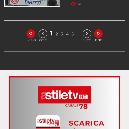
62
«
»
‹
›
1
…
2
3
4
5
INIZIO
PREC.
SUCC.
FINE
SCARICA