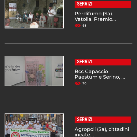
SERVIZI
Perdifumo (Sa).
Vatolla, Premio...
68
SERVIZI
Bcc Capaccio
Paestum e Serino, ...
70
SERVIZI
Agropoli (Sa), cittadini
incate...