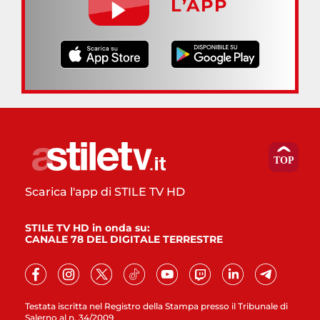
L’APP
Scarica l'app di STILE TV HD
STILE TV HD in onda su:
CANALE 78 DEL DIGITALE TERRESTRE
Testata iscritta nel Registro della Stampa presso il Tribunale di
Salerno al n. 34/2009