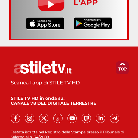
L’APP
Scarica l'app di STILE TV HD
STILE TV HD in onda su:
CANALE 78 DEL DIGITALE TERRESTRE
Testata iscritta nel Registro della Stampa presso il Tribunale di
Salerno al n. 34/2009