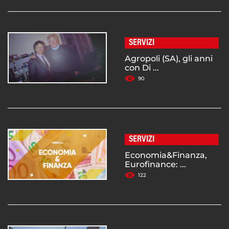
SERVIZI
Agropoli (SA), gli anni
con Di ...
90
SERVIZI
Economia&Finanza,
Eurofinance: ...
122