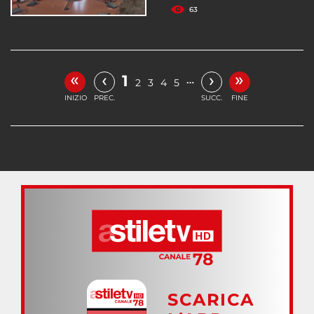
63
«
»
‹
›
1
…
2
3
4
5
INIZIO
PREC.
SUCC.
FINE
SCARICA