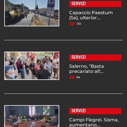
SERVIZI
Capaccio Paestum
(Sa), ulterior...
135
SERVIZI
Salerno, "Basta
precariato all'...
84
SERVIZI
Campi Flegrei. Sisma,
aumentano...