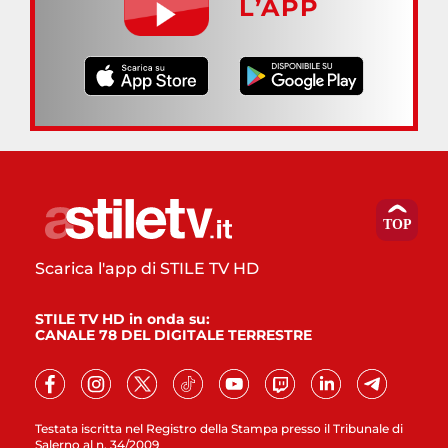
L’APP
Scarica l'app di STILE TV HD
STILE TV HD in onda su:
CANALE 78 DEL DIGITALE TERRESTRE
Testata iscritta nel Registro della Stampa presso il Tribunale di
Salerno al n. 34/2009