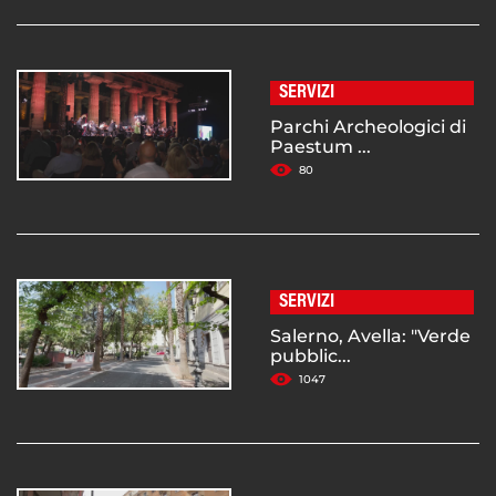
SERVIZI
Parchi Archeologici di
Paestum ...
80
SERVIZI
Salerno, Avella: "Verde
pubblic...
1047