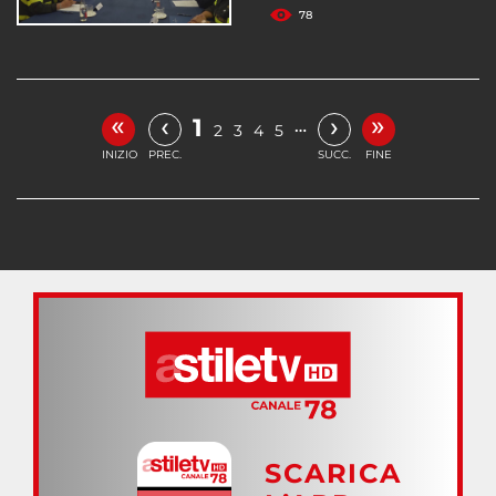
78
«
»
‹
›
1
…
2
3
4
5
INIZIO
PREC.
SUCC.
FINE
SCARICA