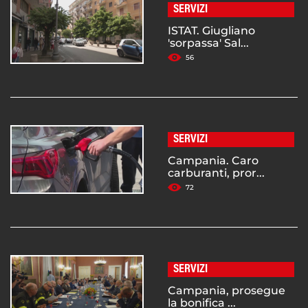
SERVIZI
ISTAT. Giugliano
'sorpassa' Sal...
56
SERVIZI
Campania. Caro
carburanti, pror...
72
SERVIZI
Campania, prosegue
la bonifica ...