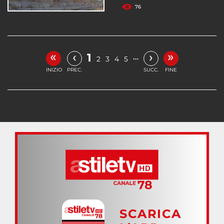
76
«
»
‹
›
1
…
2
3
4
5
INIZIO
PREC.
SUCC.
FINE
SCARICA