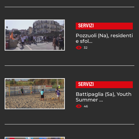
SERVIZI
Pozzuoli (Na), residenti
e sfol...
32
SERVIZI
Battipaglia (Sa), Youth
Summer ...
46