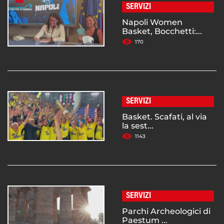
SERVIZI
Napoli Women
Basket, Bocchetti:...
170
SERVIZI
Basket. Scafati, al via
la sest...
1143
SERVIZI
Parchi Archeologici di
Paestum ...