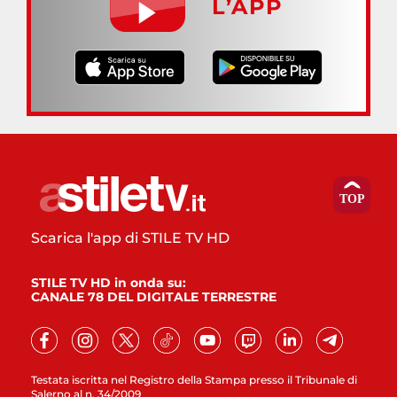
L’APP
Scarica l'app di STILE TV HD
STILE TV HD in onda su:
CANALE 78 DEL DIGITALE TERRESTRE
Testata iscritta nel Registro della Stampa presso il Tribunale di
Salerno al n. 34/2009