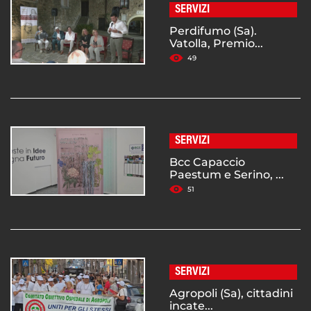
SERVIZI
Perdifumo (Sa).
Vatolla, Premio...
49
SERVIZI
Bcc Capaccio
Paestum e Serino, ...
51
SERVIZI
Agropoli (Sa), cittadini
incate...