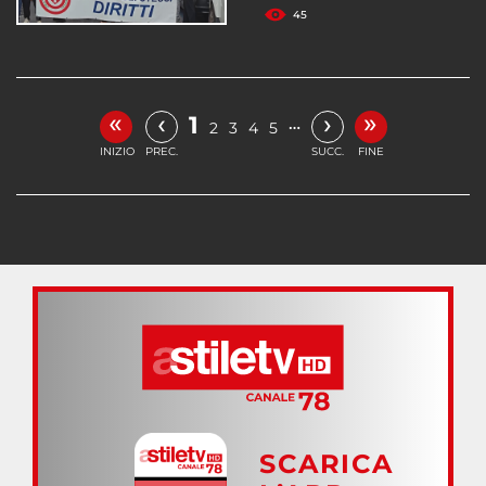
45
«
»
‹
›
1
…
2
3
4
5
INIZIO
PREC.
SUCC.
FINE
SCARICA