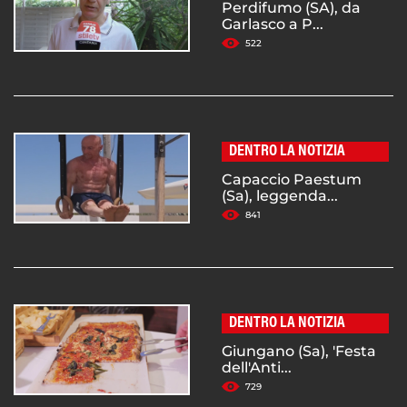
Perdifumo (SA), da
Garlasco a P...
522
DENTRO LA NOTIZIA
Capaccio Paestum
(Sa), leggenda...
841
DENTRO LA NOTIZIA
Giungano (Sa), 'Festa
dell'Anti...
729