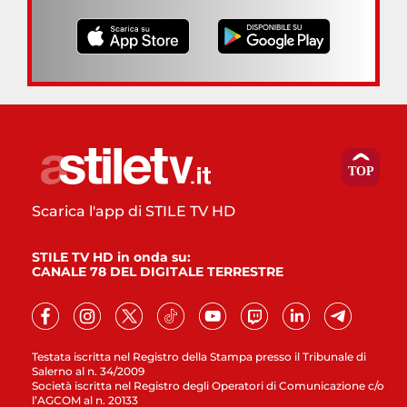
Scarica l'app di STILE TV HD
STILE TV HD in onda su:
CANALE 78 DEL DIGITALE TERRESTRE
Testata iscritta nel Registro della Stampa presso il Tribunale di
Salerno al n. 34/2009
Società iscritta nel Registro degli Operatori di Comunicazione c/o
l’AGCOM al n. 20133