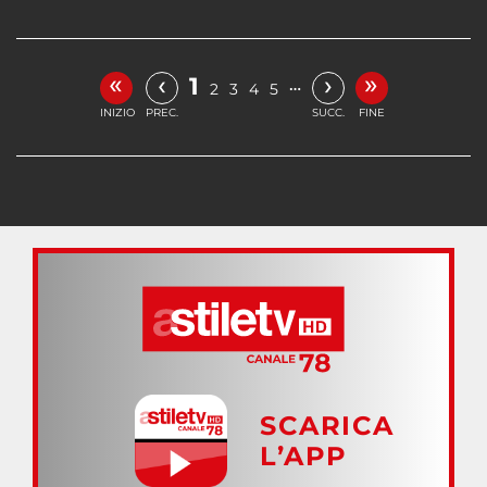
«
»
‹
›
1
…
2
3
4
5
INIZIO
PREC.
SUCC.
FINE
SCARICA
L’APP