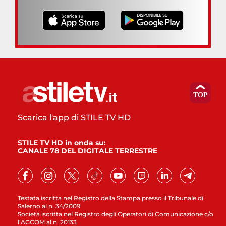
Scarica l'app di STILE TV HD
STILE TV HD in onda su:
CANALE 78 DEL DIGITALE TERRESTRE
Testata iscritta nel Registro della Stampa presso il Tribunale di
Salerno al n. 34/2009
Società iscritta nel Registro degli Operatori di Comunicazione c/o
l’AGCOM al n. 20133