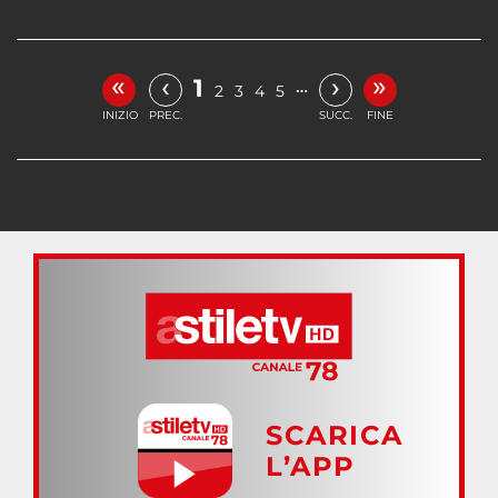
«
»
‹
›
1
…
2
3
4
5
INIZIO
PREC.
SUCC.
FINE
SCARICA
L’APP