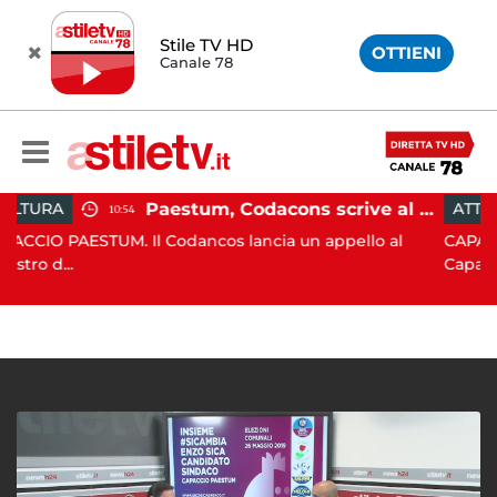
Stile TV HD
OTTIENI
Canale 78
Paestum, Codacons scrive al ministro Giuli: "Rilanciare scavi dell'Anfiteatro nell'area archeologica"
ATTUALITÀ
15:05
l Codancos lancia un appello al
CAPACCIO PAESTUM. Inci
Capaccio Paes...