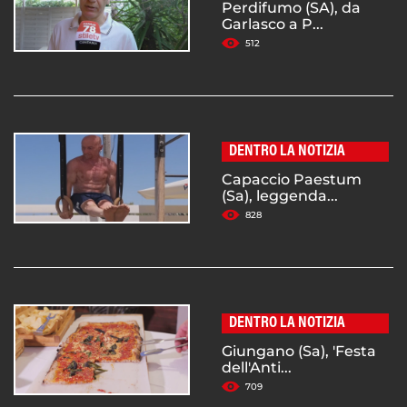
Perdifumo (SA), da
Garlasco a P...
512
DENTRO LA NOTIZIA
Capaccio Paestum
(Sa), leggenda...
828
DENTRO LA NOTIZIA
Giungano (Sa), 'Festa
dell'Anti...
709