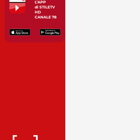
L’APP
di STILETV
HD
CANALE 78