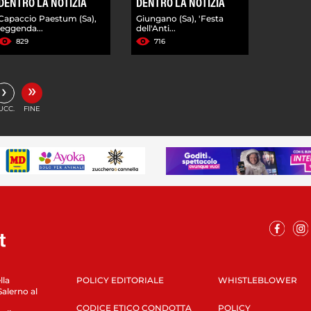
DENTRO LA NOTIZIA
DENTRO LA NOTIZIA
Capaccio Paestum (Sa),
Giungano (Sa), 'Festa
leggenda...
dell'Anti...
829
716
»
›
UCC.
FINE
lla
POLICY EDITORIALE
WHISTLEBLOWER
Salerno al
CODICE ETICO CONDOTTA
POLICY