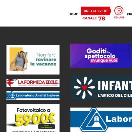
HOME
CR