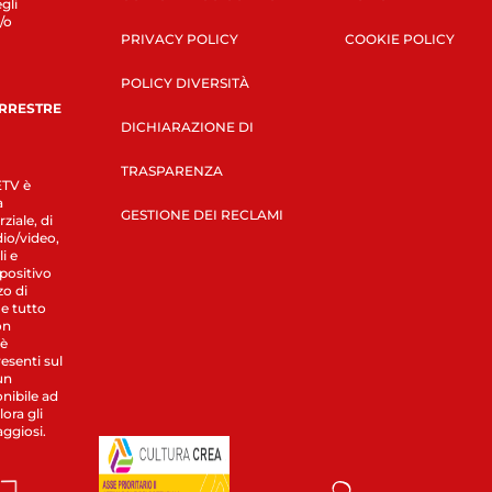
gli
/o
PRIVACY POLICY
COOKIE POLICY
POLICY DIVERSITÀ
ERRESTRE
DICHIARAZIONE DI
TRASPARENZA
LETV è
a
GESTIONE DEI RECLAMI
ziale, di
dio/video,
i e
spositivo
zo di
 e tutto
on
 è
esenti sul
un
nibile ad
ora gli
aggiosi.