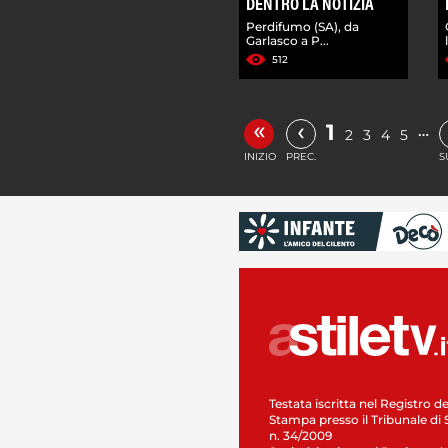
DENTRO LA NOTIZIA
Perdifumo (SA), da
Garlasco a P...
512
«
‹
1
…
2
3
4
5
INIZIO
PREC.
S
Testata iscritta nel Registro de
Stampa presso il Tribunale di 
n. 34/2009