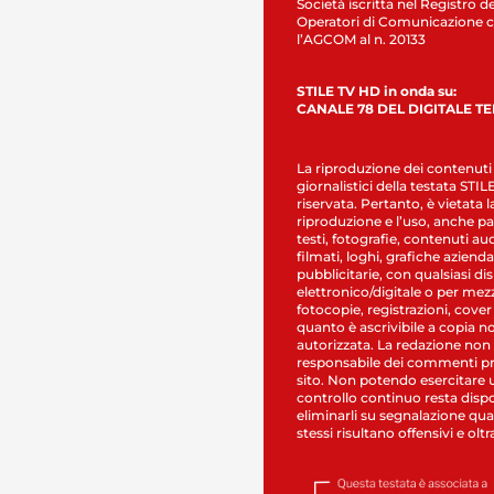
Società iscritta nel Registro de
Operatori di Comunicazione c
l’AGCOM al n. 20133
STILE TV HD in onda su:
CANALE 78 DEL DIGITALE T
La riproduzione dei contenuti
giornalistici della testata STI
riservata. Pertanto, è vietata l
riproduzione e l’uso, anche par
testi, fotografie, contenuti au
filmati, loghi, grafiche aziendal
pubblicitarie, con qualsiasi di
elettronico/digitale o per mez
fotocopie, registrazioni, cover
quanto è ascrivibile a copia n
autorizzata. La redazione non
responsabile dei commenti pr
sito. Non potendo esercitare 
controllo continuo resta dispo
eliminarli su segnalazione qual
stessi risultano offensivi e oltr