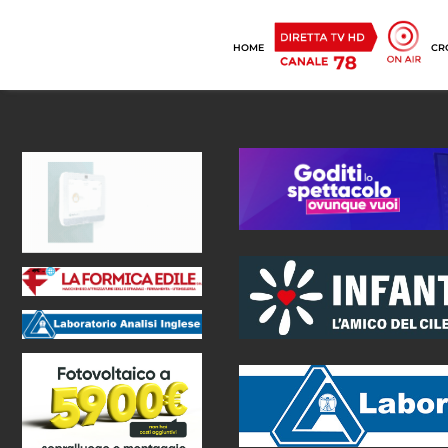
HOME
CR