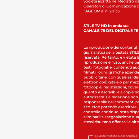
Società iscritta nel Registro de
Operatori di Comunicazione c
l’AGCOM al n. 20133
STILE TV HD in onda su:
CANALE 78 DEL DIGITALE T
La riproduzione dei contenuti
giornalistici della testata STI
riservata. Pertanto, è vietata l
riproduzione e l’uso, anche par
testi, fotografie, contenuti au
filmati, loghi, grafiche aziendal
pubblicitarie, con qualsiasi di
elettronico/digitale o per mez
fotocopie, registrazioni, cover
quanto è ascrivibile a copia n
autorizzata. La redazione non
responsabile dei commenti pr
sito. Non potendo esercitare 
controllo continuo resta dispo
eliminarli su segnalazione qual
stessi risultano offensivi e oltr