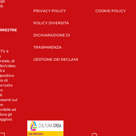
gli
/o
PRIVACY POLICY
COOKIE POLICY
POLICY DIVERSITÀ
ERRESTRE
DICHIARAZIONE DI
TRASPARENZA
LETV è
a
GESTIONE DEI RECLAMI
ziale, di
dio/video,
i e
spositivo
zo di
 e tutto
on
 è
esenti sul
un
nibile ad
ora gli
aggiosi.