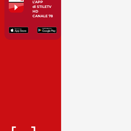
L’APP
di STILETV
HD
CANALE 78