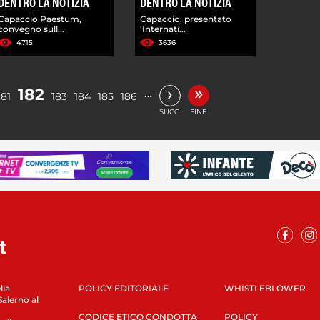
DENTRO LA NOTIZIA
DENTRO LA NOTIZIA
Capaccio Paestum,
Capaccio, presentato
convegno sull...
'Internati...
4715
3636
»
›
182
…
181
183
184
185
186
SUCC.
FINE
lla
POLICY EDITORIALE
WHISTLEBLOWER
Salerno al
CODICE ETICO CONDOTTA
POLICY