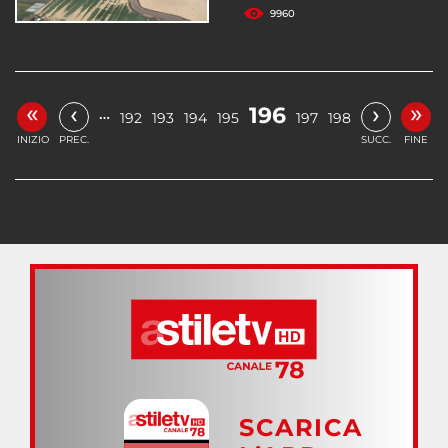
9960
«
»
‹
›
196
…
192
193
194
195
197
198
INIZIO
PREC.
SUCC.
FINE
SCARICA