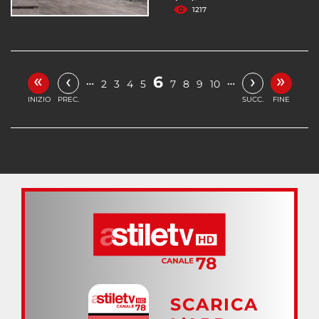
1217
«
»
‹
›
6
…
…
2
3
4
5
7
8
9
10
INIZIO
PREC.
SUCC.
FINE
SCARICA