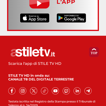
L’APP
Scarica l'app di STILE TV HD
STILE TV HD in onda su:
CANALE 78 DEL DIGITALE TERRESTRE
Testata iscritta nel Registro della Stampa presso il Tribunale di
Salerno al n. 34/2009