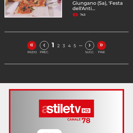
Giungano (Sa), 'Festa
dell'Anti...
743
«
»
‹
›
1
…
2
3
4
5
INIZIO
PREC.
SUCC.
FINE