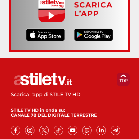
SCARICA
L’APP
Scarica l'app di STILE TV HD
STILE TV HD in onda su:
CANALE 78 DEL DIGITALE TERRESTRE