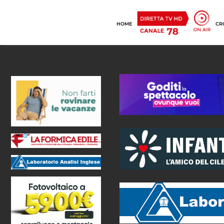
HOME
CR