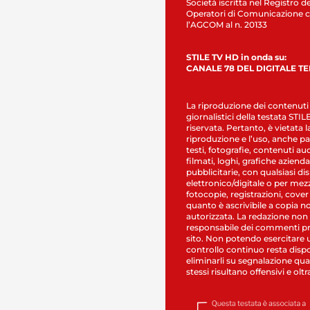
Società iscritta nel Registro de
Operatori di Comunicazione c
l’AGCOM al n. 20133
STILE TV HD in onda su:
CANALE 78 DEL DIGITALE T
La riproduzione dei contenuti
giornalistici della testata STI
riservata. Pertanto, è vietata l
riproduzione e l’uso, anche par
testi, fotografie, contenuti au
filmati, loghi, grafiche aziendal
pubblicitarie, con qualsiasi di
elettronico/digitale o per mez
fotocopie, registrazioni, cover
quanto è ascrivibile a copia n
autorizzata. La redazione non
responsabile dei commenti pr
sito. Non potendo esercitare 
controllo continuo resta dispo
eliminarli su segnalazione qual
stessi risultano offensivi e oltr