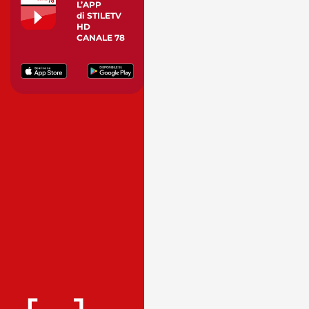
L’APP
di STILETV
HD
CANALE 78