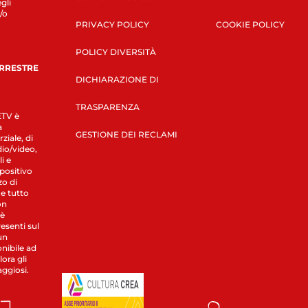
gli
/o
PRIVACY POLICY
COOKIE POLICY
POLICY DIVERSITÀ
ERRESTRE
DICHIARAZIONE DI
TRASPARENZA
LETV è
a
GESTIONE DEI RECLAMI
ziale, di
dio/video,
i e
spositivo
zo di
 e tutto
on
 è
esenti sul
un
nibile ad
ora gli
aggiosi.