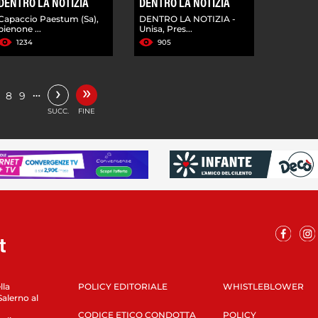
DENTRO LA NOTIZIA
DENTRO LA NOTIZIA
Capaccio Paestum (Sa),
DENTRO LA NOTIZIA -
pienone ...
Unisa, Pres...
1234
905
»
›
…
8
9
SUCC.
FINE
lla
POLICY EDITORIALE
WHISTLEBLOWER
Salerno al
CODICE ETICO CONDOTTA
POLICY