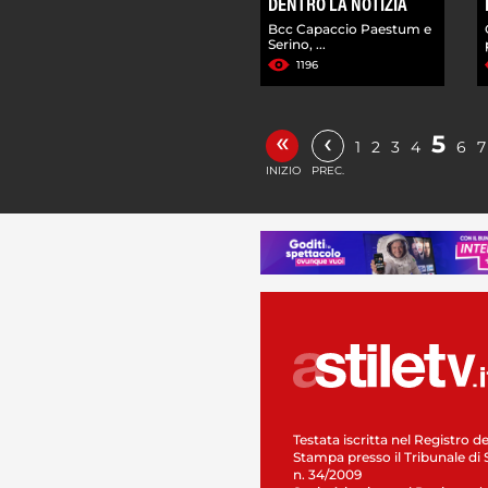
DENTRO LA NOTIZIA
Bcc Capaccio Paestum e
Serino, ...
1196
«
‹
5
1
2
3
4
6
7
INIZIO
PREC.
Testata iscritta nel Registro de
Stampa presso il Tribunale di 
n. 34/2009