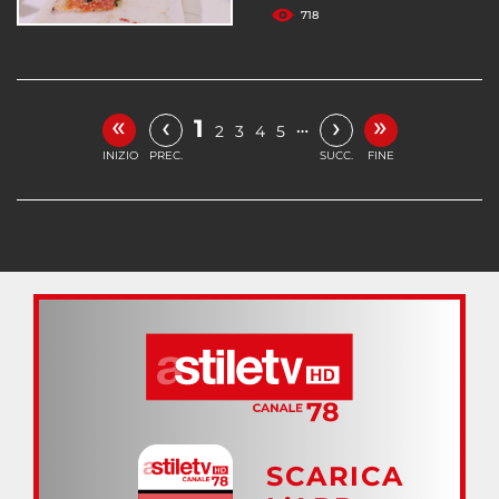
718
«
»
‹
›
1
…
2
3
4
5
INIZIO
PREC.
SUCC.
FINE
SCARICA