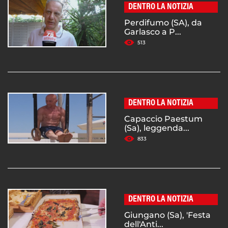
DENTRO LA NOTIZIA
Perdifumo (SA), da
Garlasco a P...
513
DENTRO LA NOTIZIA
Capaccio Paestum
(Sa), leggenda...
833
DENTRO LA NOTIZIA
Giungano (Sa), 'Festa
dell'Anti...