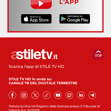
L’APP
Scarica l'app di STILE TV HD
STILE TV HD in onda su:
CANALE 78 DEL DIGITALE TERRESTRE
Testata iscritta nel Registro della Stampa presso il Tribunale di
Salerno al n. 34/2009