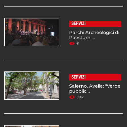
SERVIZI
Parchi Archeologici di
Paestum ...
91
SERVIZI
Salerno, Avella: "Verde
pubblic...
1047