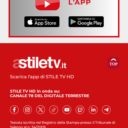
L’APP
Scarica l'app di STILE TV HD
STILE TV HD in onda su:
CANALE 78 DEL DIGITALE TERRESTRE
Testata iscritta nel Registro della Stampa presso il Tribunale di
Salerno al n. 34/2009