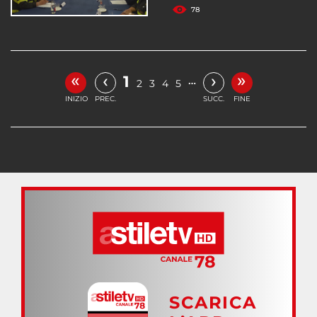
78
«
»
‹
›
1
…
2
3
4
5
INIZIO
PREC.
SUCC.
FINE
SCARICA