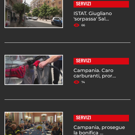
SERVIZI
ISTAT. Giugliano
'sorpassa' Sal...
66
SERVIZI
Campania. Caro
carburanti, pror...
74
SERVIZI
Campania, prosegue
la bonifica ...