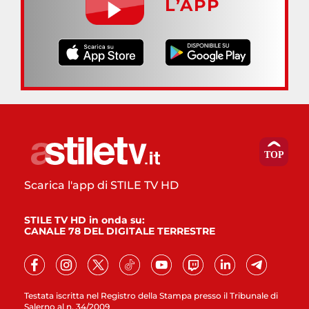
L’APP
Scarica l'app di STILE TV HD
STILE TV HD in onda su:
CANALE 78 DEL DIGITALE TERRESTRE
Testata iscritta nel Registro della Stampa presso il Tribunale di
Salerno al n. 34/2009