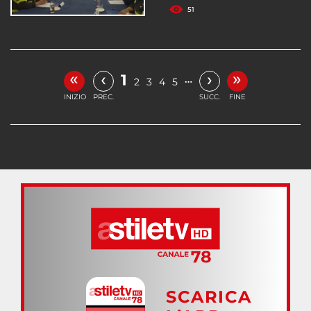
51
«
»
‹
›
1
…
2
3
4
5
INIZIO
PREC.
SUCC.
FINE
SCARICA