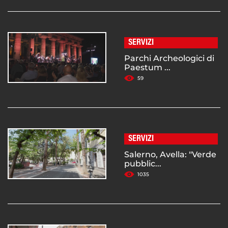
SERVIZI
Parchi Archeologici di
Paestum ...
59
SERVIZI
Salerno, Avella: "Verde
pubblic...
1035