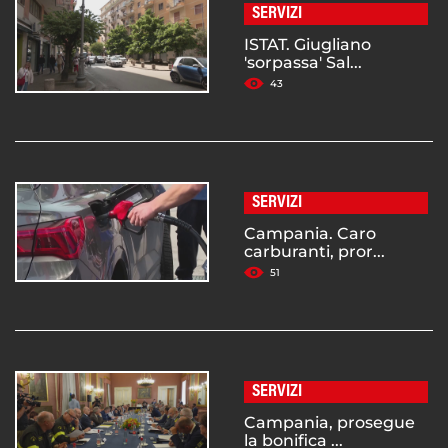
SERVIZI
ISTAT. Giugliano
'sorpassa' Sal...
43
SERVIZI
Campania. Caro
carburanti, pror...
51
SERVIZI
Campania, prosegue
la bonifica ...