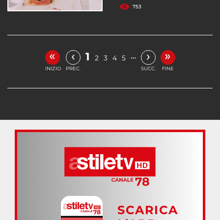
753
«
»
‹
›
1
…
2
3
4
5
INIZIO
PREC.
SUCC.
FINE
SCARICA