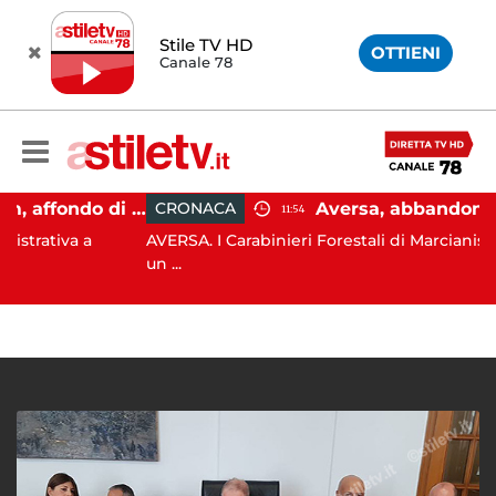
Stile TV HD
OTTIENI
Canale 78
Capaccio Paestum, affondo di Forza Italia: "Paolino è arrivato al capolinea"
CRONACA
11:54
va a
AVERSA. I Carabinieri Forestali di Marcianise sorpr
un ...