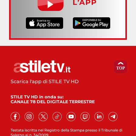
L’APP
Scarica l'app di STILE TV HD
STILE TV HD in onda su:
CANALE 78 DEL DIGITALE TERRESTRE
Testata iscritta nel Registro della Stampa presso il Tribunale di
Salerno al n. 34/2009