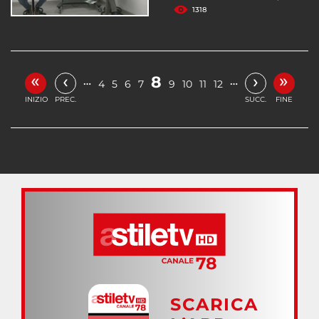
1318
«
»
‹
›
8
…
…
4
5
6
7
9
10
11
12
INIZIO
PREC.
SUCC.
FINE
SCARICA