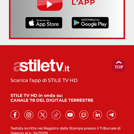
L’APP
Scarica l'app di STILE TV HD
STILE TV HD in onda su:
CANALE 78 DEL DIGITALE TERRESTRE
Testata iscritta nel Registro della Stampa presso il Tribunale di
Salerno al n. 34/2009