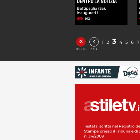
DENTRO LA NOTIZIA
Battipaglia (Sa),
inaugurati i ...
912
«
‹
3
1
2
4
5
6
7
INIZIO
PREC.
Testata iscritta nel Registro de
Stampa presso il Tribunale di 
n. 34/2009