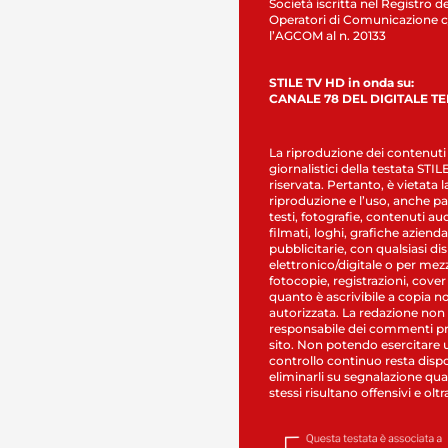
Società iscritta nel Registro de
Operatori di Comunicazione c
l’AGCOM al n. 20133
STILE TV HD in onda su:
CANALE 78 DEL DIGITALE T
La riproduzione dei contenuti
giornalistici della testata STI
riservata. Pertanto, è vietata l
riproduzione e l’uso, anche par
testi, fotografie, contenuti au
filmati, loghi, grafiche aziendal
pubblicitarie, con qualsiasi di
elettronico/digitale o per mez
fotocopie, registrazioni, cover
quanto è ascrivibile a copia n
autorizzata. La redazione non
responsabile dei commenti pr
sito. Non potendo esercitare 
controllo continuo resta dispo
eliminarli su segnalazione qual
stessi risultano offensivi e oltr