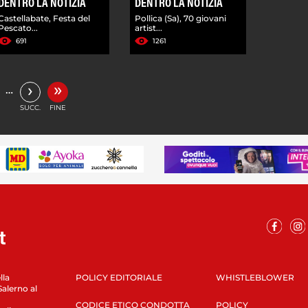
DENTRO LA NOTIZIA
DENTRO LA NOTIZIA
Castellabate, Festa del
Pollica (Sa), 70 giovani
Pescato...
artist...
691
1261
»
›
…
SUCC.
FINE
lla
POLICY EDITORIALE
WHISTLEBLOWER
Salerno al
CODICE ETICO CONDOTTA
POLICY