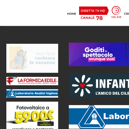
HOME
CR