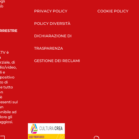
gli
/o
PRIVACY POLICY
COOKIE POLICY
POLICY DIVERSITÀ
ERRESTRE
DICHIARAZIONE DI
TRASPARENZA
LETV è
a
GESTIONE DEI RECLAMI
ziale, di
dio/video,
i e
spositivo
zo di
 e tutto
on
 è
esenti sul
un
nibile ad
ora gli
aggiosi.