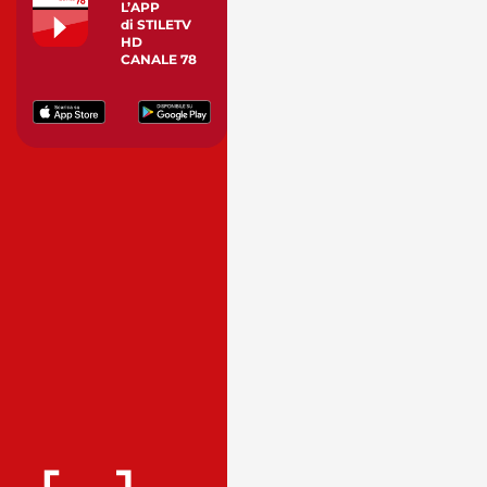
L’APP
di STILETV
HD
CANALE 78