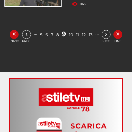
1166
«
»
‹
›
9
…
…
5
6
7
8
10
11
12
13
INIZIO
PREC.
SUCC.
FINE
SCARICA