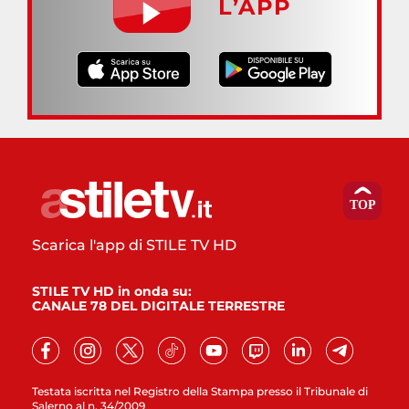
L’APP
Scarica l'app di STILE TV HD
STILE TV HD in onda su:
CANALE 78 DEL DIGITALE TERRESTRE
Testata iscritta nel Registro della Stampa presso il Tribunale di
Salerno al n. 34/2009