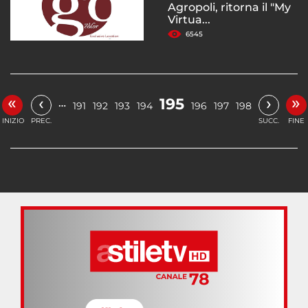
Agropoli, ritorna il "My
Virtua...
6545
«
»
‹
›
195
…
191
192
193
194
196
197
198
INIZIO
PREC.
SUCC.
FINE