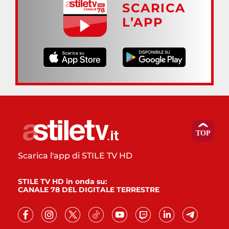
SCARICA
L’APP
Scarica l'app di STILE TV HD
STILE TV HD in onda su:
CANALE 78 DEL DIGITALE TERRESTRE