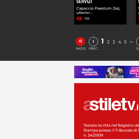
SERVIZI
Capaccio Paestum (Sa),
ulterior...
135
«
‹
1
…
2
3
4
5
INIZIO
PREC.
S
Testata iscritta nel Registro de
Stampa presso il Tribunale di 
n. 34/2009