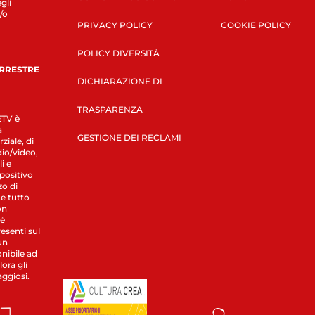
gli
/o
PRIVACY POLICY
COOKIE POLICY
POLICY DIVERSITÀ
ERRESTRE
DICHIARAZIONE DI
TRASPARENZA
LETV è
a
GESTIONE DEI RECLAMI
ziale, di
dio/video,
i e
spositivo
zo di
 e tutto
on
 è
esenti sul
un
nibile ad
ora gli
aggiosi.