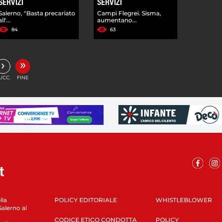
SERVIZI
SERVIZI
Salerno, "Basta precariato
Campi Flegrei. Sisma,
all'...
aumentano...
84
63
»
›
UCC.
FINE
lla
POLICY EDITORIALE
WHISTLEBLOWER
Salerno al
CODICE ETICO CONDOTTA
POLICY