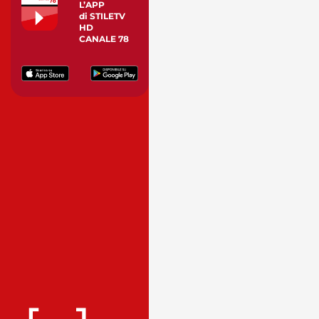
L’APP
di STILETV
HD
CANALE 78