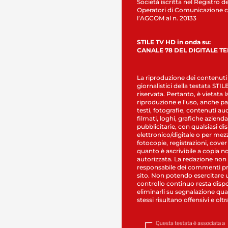
Società iscritta nel Registro de
Operatori di Comunicazione c
l’AGCOM al n. 20133
STILE TV HD in onda su:
CANALE 78 DEL DIGITALE T
La riproduzione dei contenuti
giornalistici della testata STI
riservata. Pertanto, è vietata l
riproduzione e l’uso, anche par
testi, fotografie, contenuti au
filmati, loghi, grafiche aziendal
pubblicitarie, con qualsiasi di
elettronico/digitale o per mez
fotocopie, registrazioni, cover
quanto è ascrivibile a copia n
autorizzata. La redazione non
responsabile dei commenti pr
sito. Non potendo esercitare 
controllo continuo resta dispo
eliminarli su segnalazione qual
stessi risultano offensivi e oltr