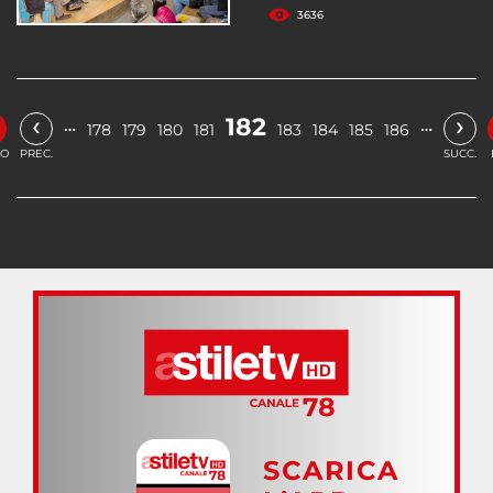
3636
‹
›
182
…
…
178
179
180
181
183
184
185
186
IO
PREC.
SUCC.
SCARICA