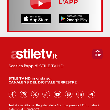
L’APP
Scarica l'app di STILE TV HD
STILE TV HD in onda su:
CANALE 78 DEL DIGITALE TERRESTRE
Testata iscritta nel Registro della Stampa presso il Tribunale di
Salerno al n. 34/2009