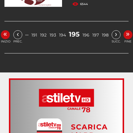
6544
«
»
‹
›
195
…
191
192
193
194
196
197
198
INIZIO
PREC.
SUCC.
FINE
SCARICA