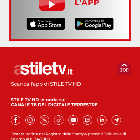
L’APP
Scarica l'app di STILE TV HD
STILE TV HD in onda su:
CANALE 78 DEL DIGITALE TERRESTRE
Testata iscritta nel Registro della Stampa presso il Tribunale di
Salerno al n. 34/2009