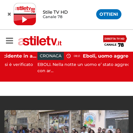
Stile TV HD
OTTIENI
Canale 78
Pontecagnano, incidente in autostrada: 5 giovani feriti
CRONACA
08:13
rificato
EBOLI. Nella notte un uomo e’ stato aggredito e fer
con ar...