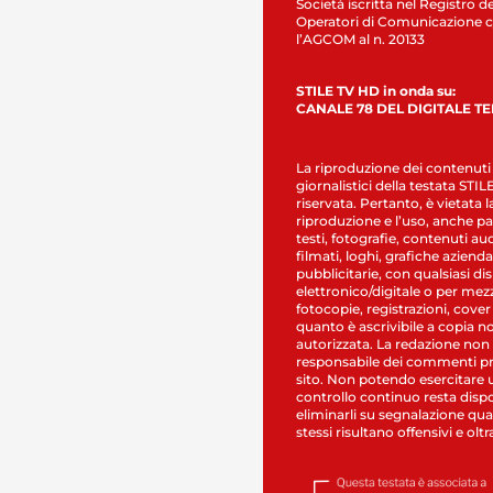
Società iscritta nel Registro de
Operatori di Comunicazione c
l’AGCOM al n. 20133
STILE TV HD in onda su:
CANALE 78 DEL DIGITALE T
La riproduzione dei contenuti
giornalistici della testata STI
riservata. Pertanto, è vietata l
riproduzione e l’uso, anche par
testi, fotografie, contenuti au
filmati, loghi, grafiche aziendal
pubblicitarie, con qualsiasi di
elettronico/digitale o per mez
fotocopie, registrazioni, cover
quanto è ascrivibile a copia n
autorizzata. La redazione non
responsabile dei commenti pr
sito. Non potendo esercitare 
controllo continuo resta dispo
eliminarli su segnalazione qual
stessi risultano offensivi e oltr