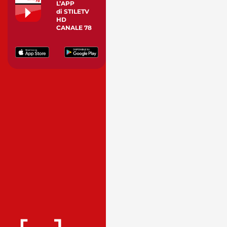
L’APP
di STILETV
HD
CANALE 78