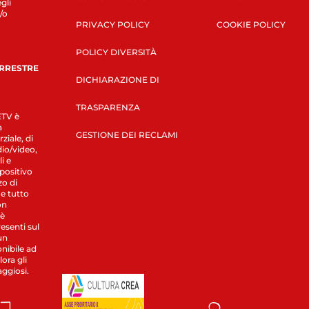
gli
/o
PRIVACY POLICY
COOKIE POLICY
POLICY DIVERSITÀ
ERRESTRE
DICHIARAZIONE DI
TRASPARENZA
LETV è
a
GESTIONE DEI RECLAMI
ziale, di
dio/video,
i e
spositivo
zo di
 e tutto
on
 è
esenti sul
un
nibile ad
ora gli
aggiosi.