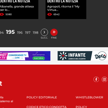
DENTRO LA NOTIZIA
DENTRO LA NOTIZIA
Albanella, grande attesa
Agropoli, ritorna il "My
per lo...
Virtua...
5080
6542
»
›
195
94
196
197
198
SUCC.
FINE
lla
POLICY EDITORIALE
WHISTLEBLOWER
Salerno al
CODICE ETICO CONDOTTA
POLICY