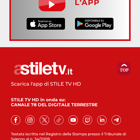
L’APP
Scarica l'app di STILE TV HD
STILE TV HD in onda su:
CANALE 78 DEL DIGITALE TERRESTRE
Testata iscritta nel Registro della Stampa presso il Tribunale di
Salerno al n. 34/2009