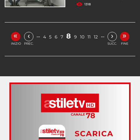
1318
«
»
‹
›
8
…
…
4
5
6
7
9
10
11
12
INIZIO
PREC.
SUCC.
FINE
SCARICA