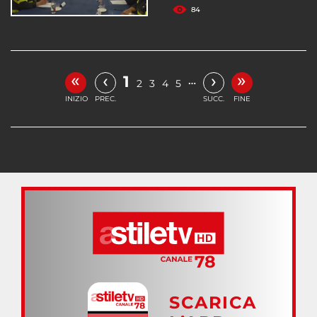
84
«
»
‹
›
1
…
2
3
4
5
INIZIO
PREC.
SUCC.
FINE
SCARICA