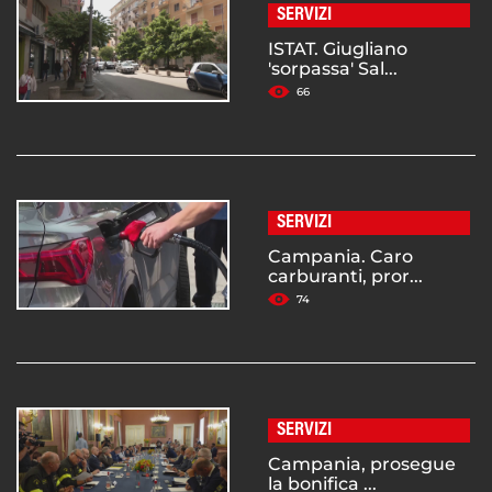
SERVIZI
ISTAT. Giugliano
'sorpassa' Sal...
66
SERVIZI
Campania. Caro
carburanti, pror...
74
SERVIZI
Campania, prosegue
la bonifica ...