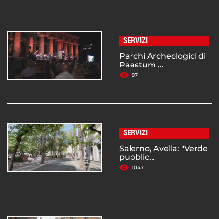
SERVIZI
Parchi Archeologici di
Paestum ...
97
SERVIZI
Salerno, Avella: "Verde
pubblic...
1047