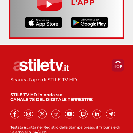
L’APP
Scarica l'app di STILE TV HD
STILE TV HD in onda su:
CANALE 78 DEL DIGITALE TERRESTRE
Testata iscritta nel Registro della Stampa presso il Tribunale di
Salerno al n. 34/2009