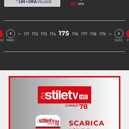
3615
«
‹
›
175
…
…
171
172
173
174
176
177
178
179
ZIO
PREC.
SUCC.
F
SCARICA