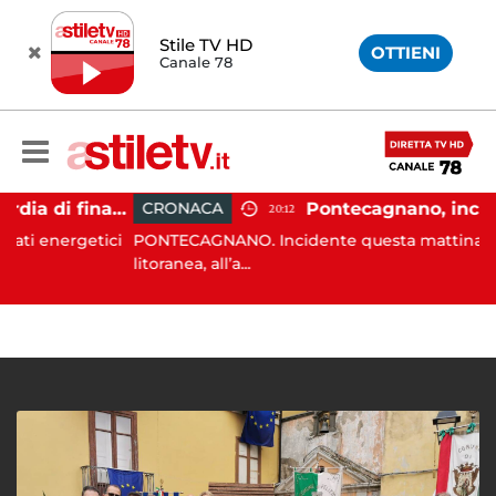
Stile TV HD
OTTIENI
Canale 78
Carburanti, la guardia di finanza rafforza i controlli: sequestri e denunce anche a Napoli
CRONACA
20:12
nergetici
PONTECAGNANO. Incidente questa mattina sulla
litoranea, all’a...