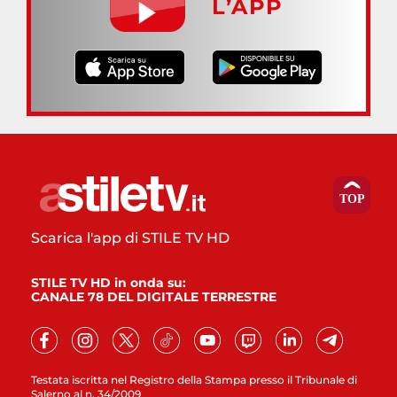
L’APP
Scarica l'app di STILE TV HD
STILE TV HD in onda su:
CANALE 78 DEL DIGITALE TERRESTRE
Testata iscritta nel Registro della Stampa presso il Tribunale di
Salerno al n. 34/2009